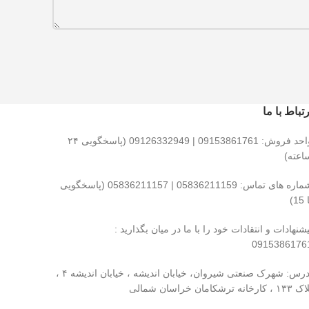
رتباط با ما
واحد فروش: 09153861761 | 09126332949 (پاسخگویی ۲۴
اعته)
شماره های تماس: 05836211159 | 05836211157 (پاسخگویی
15)
یشنهادات و انتقادات خود را با ما در میان بگذارید :
0915386176
آدرس: شهرک صنعتی شیروان، خیابان اندیشه ، خیابان اندیشه ۴ ،
 ، کارخانه ترشکامان خراسان شمالی