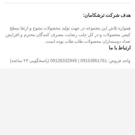
هدف شرکت ترشکامان:
همواره تلاش این مجموعه در جهت تولید محصولات متنوع و ارتقا سطح
کیفی محصولات و در کل جلب رضایت مصرف کنندگان محترم و افزایش
تعداد دوستداران محصولات طاب طاب بوده است.
ارتباط با ما
واحد فروش: 09153861761 | 09126332949 (پاسخگویی ۲۴ ساعته)
شماره های تماس: 05836211159 | 05836211157 (پاسخگویی تا 15)
پیشنهادات و انتقادات خود را با ما در میان بگذارید : 09153861761
آدرس: شهرک صنعتی شیروان، خیابان اندیشه ، خیابان اندیشه ۴ ، پلاک
۱۳۳ ، کارخانه ترشکامان خراسان شمالی
کدپستی: ۹۴۶۵۱۶۴۳۸۴
تمام حقوق برای گروه ترشکامان محفوظ است.طراحی سایت توسط
میهن وبمستر