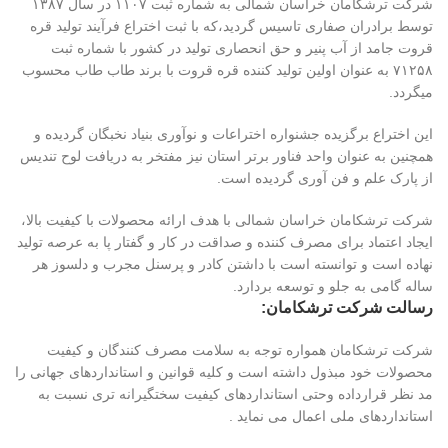
شرکت ترشکامان خراسان شمالی به شماره ثبت ۱۱۰۷ در سال ۱۳۸۷
توسط برادران صفاری تاسیس گردید،که با ثبت اختراع فرآیند تولید قره
قروت جامد از آب پنیر و حق انحصاری تولید در کشور با شماره ثبت
۷۱۲۵۸ به عنوان اولین تولید کننده قره قروت با برند طاب طاب محسوب
میگردد.
این اختراع برگزیده جشنواره اختراعات و نوآوری بنیاد نخبگان گردیده و
همچنین به عنوان واحد فناور برتر استان نیز مفتخر به دریافت لوح تندیس
از پارک علم و فن آوری گردیده است.
شرکت ترشکامان خراسان شمالی با هدف ارائه محصولات با کیفیت بالا،
ایجاد اعتماد برای مصرف کننده و صداقت در کار و گفتار پا به عرصه تولید
نهاده است و توانسته است با داشتن کادر و پرسنل مجرب و دلسوز هر
ساله گامی به جلو و توسعه بردارد.
رسالت شرکت ترشکامان:
شرکت ترشکامان همواره توجه به سلامت مصرف کنندگان و کیفیت
محصولات خود مبذول داشته است و کلیه قوانین و استانداردهای جهانی را
مد نظر قرارداده وحتی استانداردهای کیفیت سختگیرانه تری نسبت به
استانداردهای ملی اعمال می نماید .