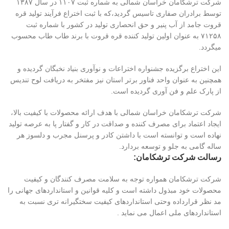
شرکت ترشکامان خراسان شمالی به شماره ثبت ۱۱۰۷ در سال ۱۳۸۷
توسط برادران صفاری تاسیس گردید،که با ثبت اختراع فرآیند تولید قره
قروت جامد از آب پنیر و حق انحصاری تولید در کشور با شماره ثبت
۷۱۲۵۸ به عنوان اولین تولید کننده قره قروت با برند طاب طاب محسوب
میگردد.
این اختراع برگزیده جشنواره اختراعات و نوآوری بنیاد نخبگان گردیده و
همچنین به عنوان واحد فناور برتر استان نیز مفتخر به دریافت لوح تندیس
از پارک علم و فن آوری گردیده است.
شرکت ترشکامان خراسان شمالی با هدف ارائه محصولات با کیفیت بالا،
ایجاد اعتماد برای مصرف کننده و صداقت در کار و گفتار پا به عرصه تولید
نهاده است و توانسته است با داشتن کادر و پرسنل مجرب و دلسوز هر
ساله گامی به جلو و توسعه بردارد.
رسالت شرکت ترشکامان:
شرکت ترشکامان همواره توجه به سلامت مصرف کنندگان و کیفیت
محصولات خود مبذول داشته است و کلیه قوانین و استانداردهای جهانی را
مد نظر قرارداده وحتی استانداردهای کیفیت سختگیرانه تری نسبت به
استانداردهای ملی اعمال می نماید .