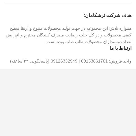
هدف شرکت ترشکامان:
همواره تلاش این مجموعه در جهت تولید محصولات متنوع و ارتقا سطح
کیفی محصولات و در کل جلب رضایت مصرف کنندگان محترم و افزایش
تعداد دوستداران محصولات طاب طاب بوده است.
ارتباط با ما
واحد فروش: 09153861761 | 09126332949 (پاسخگویی ۲۴ ساعته)
شماره های تماس: 05836211159 | 05836211157 (پاسخگویی تا 15)
پیشنهادات و انتقادات خود را با ما در میان بگذارید : 09153861761
آدرس: شهرک صنعتی شیروان، خیابان اندیشه ، خیابان اندیشه ۴ ، پلاک
۱۳۳ ، کارخانه ترشکامان خراسان شمالی
کدپستی: ۹۴۶۵۱۶۴۳۸۴
تمام حقوق برای گروه ترشکامان محفوظ است.طراحی سایت توسط
میهن وبمستر