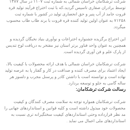
شرکت ترشکامان خراسان شمالی به شماره ثبت ۱۱۰۷ در سال ۱۳۸۷
توسط برادران صفاری تاسیس گردید،که با ثبت اختراع فرآیند تولید قره
قروت جامد از آب پنیر و حق انحصاری تولید در کشور با شماره ثبت
۷۱۲۵۸ به عنوان اولین تولید کننده قره قروت با برند طاب طاب محسوب
میگردد.
این اختراع برگزیده جشنواره اختراعات و نوآوری بنیاد نخبگان گردیده و
همچنین به عنوان واحد فناور برتر استان نیز مفتخر به دریافت لوح تندیس
از پارک علم و فن آوری گردیده است.
شرکت ترشکامان خراسان شمالی با هدف ارائه محصولات با کیفیت بالا،
ایجاد اعتماد برای مصرف کننده و صداقت در کار و گفتار پا به عرصه تولید
نهاده است و توانسته است با داشتن کادر و پرسنل مجرب و دلسوز هر
ساله گامی به جلو و توسعه بردارد.
رسالت شرکت ترشکامان:
شرکت ترشکامان همواره توجه به سلامت مصرف کنندگان و کیفیت
محصولات خود مبذول داشته است و کلیه قوانین و استانداردهای جهانی را
مد نظر قرارداده وحتی استانداردهای کیفیت سختگیرانه تری نسبت به
استانداردهای ملی اعمال می نماید .