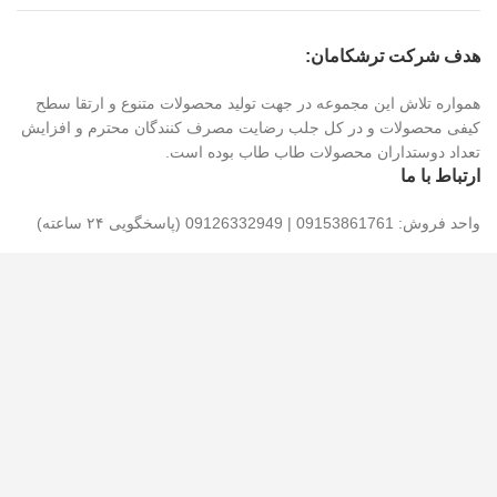
هدف شرکت ترشکامان:
همواره تلاش این مجموعه در جهت تولید محصولات متنوع و ارتقا سطح
کیفی محصولات و در کل جلب رضایت مصرف کنندگان محترم و افزایش
تعداد دوستداران محصولات طاب طاب بوده است.
ارتباط با ما
واحد فروش: 09153861761 | 09126332949 (پاسخگویی ۲۴ ساعته)
شماره های تماس: 05836211159 | 05836211157 (پاسخگویی تا 15)
پیشنهادات و انتقادات خود را با ما در میان بگذارید : 09153861761
آدرس: شهرک صنعتی شیروان، خیابان اندیشه ، خیابان اندیشه ۴ ، پلاک
۱۳۳ ، کارخانه ترشکامان خراسان شمالی
کدپستی: ۹۴۶۵۱۶۴۳۸۴
تمام حقوق برای گروه ترشکامان محفوظ است.طراحی سایت توسط
میهن وبمستر