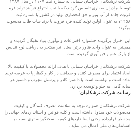
شرکت ترشکامان خراسان شمالی به شماره ثبت ۱۱۰۷ در سال ۱۳۸۷
توسط برادران صفاری تاسیس گردید،که با ثبت اختراع فرآیند تولید قره
قروت جامد از آب پنیر و حق انحصاری تولید در کشور با شماره ثبت
۷۱۲۵۸ به عنوان اولین تولید کننده قره قروت با برند طاب طاب محسوب
میگردد.
این اختراع برگزیده جشنواره اختراعات و نوآوری بنیاد نخبگان گردیده و
همچنین به عنوان واحد فناور برتر استان نیز مفتخر به دریافت لوح تندیس
از پارک علم و فن آوری گردیده است.
شرکت ترشکامان خراسان شمالی با هدف ارائه محصولات با کیفیت بالا،
ایجاد اعتماد برای مصرف کننده و صداقت در کار و گفتار پا به عرصه تولید
نهاده است و توانسته است با داشتن کادر و پرسنل مجرب و دلسوز هر
ساله گامی به جلو و توسعه بردارد.
رسالت شرکت ترشکامان:
شرکت ترشکامان همواره توجه به سلامت مصرف کنندگان و کیفیت
محصولات خود مبذول داشته است و کلیه قوانین و استانداردهای جهانی را
مد نظر قرارداده وحتی استانداردهای کیفیت سختگیرانه تری نسبت به
استانداردهای ملی اعمال می نماید .