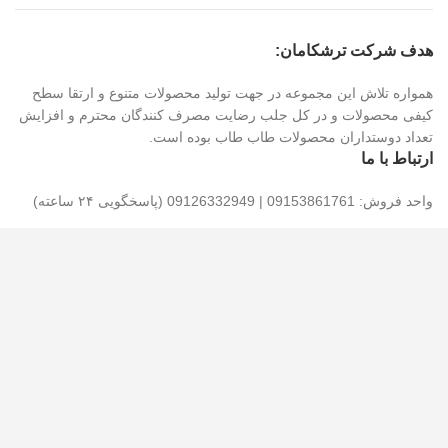
هدف شرکت ترشکامان:
همواره تلاش این مجموعه در جهت تولید محصولات متنوع و ارتقا سطح
کیفی محصولات و در کل جلب رضایت مصرف کنندگان محترم و افزایش
تعداد دوستداران محصولات طاب طاب بوده است.
ارتباط با ما
واحد فروش: 09153861761 | 09126332949 (پاسخگویی ۲۴ ساعته)
شماره های تماس: 05836211159 | 05836211157 (پاسخگویی تا 15)
پیشنهادات و انتقادات خود را با ما در میان بگذارید : 09153861761
آدرس: شهرک صنعتی شیروان، خیابان اندیشه ، خیابان اندیشه ۴ ، پلاک
۱۳۳ ، کارخانه ترشکامان خراسان شمالی
کدپستی: ۹۴۶۵۱۶۴۳۸۴
تمام حقوق برای گروه ترشکامان محفوظ است.طراحی سایت توسط
میهن وبمستر