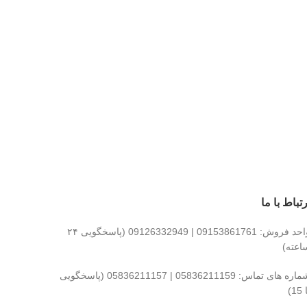
رتباط با ما
واحد فروش: 09153861761 | 09126332949 (پاسخگویی ۲۴
اعته)
شماره های تماس: 05836211159 | 05836211157 (پاسخگویی
15)