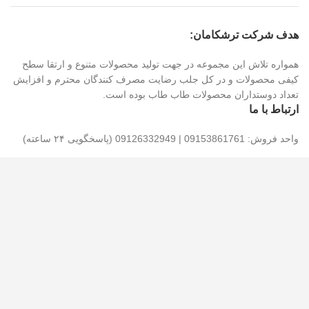
هدف شرکت ترشکامان:
همواره تلاش این مجموعه در جهت تولید محصولات متنوع و ارتقا سطح
کیفی محصولات و در کل جلب رضایت مصرف کنندگان محترم و افزایش
تعداد دوستداران محصولات طاب طاب بوده است.
ارتباط با ما
واحد فروش: 09153861761 | 09126332949 (پاسخگویی ۲۴ ساعته)
شماره های تماس: 05836211159 | 05836211157 (پاسخگویی تا 15)
پیشنهادات و انتقادات خود را با ما در میان بگذارید : 09153861761
آدرس: شهرک صنعتی شیروان، خیابان اندیشه ، خیابان اندیشه ۴ ، پلاک
۱۳۳ ، کارخانه ترشکامان خراسان شمالی
کدپستی: ۹۴۶۵۱۶۴۳۸۴
تمام حقوق برای گروه ترشکامان محفوظ است.طراحی سایت توسط
میهن وبمستر