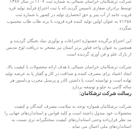
شرکت ترشکامان خراسان شمالی به شماره ثبت ۱۱۰۷ در سال ۱۳۸۷
توسط برادران صفاری تاسیس گردید،که با ثبت اختراع فرآیند تولید قره
قروت جامد از آب پنیر و حق انحصاری تولید در کشور با شماره ثبت
۷۱۲۵۸ به عنوان اولین تولید کننده قره قروت با برند طاب طاب محسوب
میگردد.
این اختراع برگزیده جشنواره اختراعات و نوآوری بنیاد نخبگان گردیده و
همچنین به عنوان واحد فناور برتر استان نیز مفتخر به دریافت لوح تندیس
از پارک علم و فن آوری گردیده است.
شرکت ترشکامان خراسان شمالی با هدف ارائه محصولات با کیفیت بالا،
ایجاد اعتماد برای مصرف کننده و صداقت در کار و گفتار پا به عرصه تولید
نهاده است و توانسته است با داشتن کادر و پرسنل مجرب و دلسوز هر
ساله گامی به جلو و توسعه بردارد.
رسالت شرکت ترشکامان:
شرکت ترشکامان همواره توجه به سلامت مصرف کنندگان و کیفیت
محصولات خود مبذول داشته است و کلیه قوانین و استانداردهای جهانی را
مد نظر قرارداده وحتی استانداردهای کیفیت سختگیرانه تری نسبت به
استانداردهای ملی اعمال می نماید .