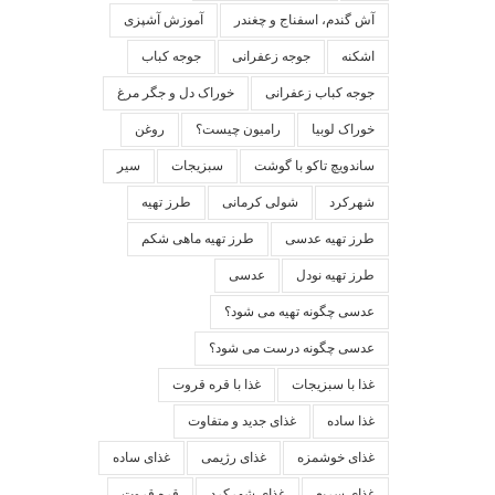
آش گندم، اسفناج و چغندر
آموزش آشپزی
اشکنه
جوجه زعفرانی
جوجه کباب
جوجه کباب زعفرانی
خوراک دل و جگر مرغ
خوراک لوبیا
رامیون چیست؟
روغن
ساندویچ تاکو با گوشت
سبزیجات
سیر
شهرکرد
شولی کرمانی
طرز تهیه
طرز تهیه عدسی
طرز تهیه ماهی شکم
طرز تهیه نودل
عدسی
عدسی چگونه تهیه می شود؟
عدسی چگونه درست می شود؟
غذا با سبزیجات
غذا با قره قروت
غذا ساده
غذای جدید و متفاوت
غذای خوشمزه
غذای رژیمی
غذای ساده
غذای سریع
غذای شهرکرد
قره قروت