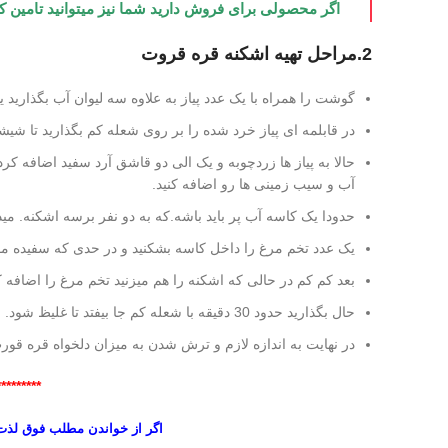
اگر محصولی برای فروش دارید شما نیز میتوانید تامین 
2.مراحل تهیه اشکنه قره قروت
گوشت را همراه با یک عدد پیاز به علاوه سه لیوان آب بگذارید 
در قابلمه ای پیاز خرد شده را بر روی شعله کم بگذارید تا ش
حالا به پیاز ها زردچوبه و یک الی دو قاشق آرد سفید اضافه ک
آب و سیب زمینی ها رو اضافه کنید.
حدودا یک کاسه آب پر باید باشه.که به دو نفر برسه اشکنه. میذ
یک عدد تخم مرغ را داخل کاسه بشکنید و در حدی که سفیده مقدا
بعد کم کم در حالی که اشکنه را هم میزنید تخم مرغ را اضافه کن
حال بگذارید حدود 30 دقیقه با شعله کم جا بیفتد تا غلیظ شود.
در نهایت به اندازه لازم و ترش شدن به میزان دلخواه قره قور
*********
اگر از خواندن مطلب فوق لذت ب