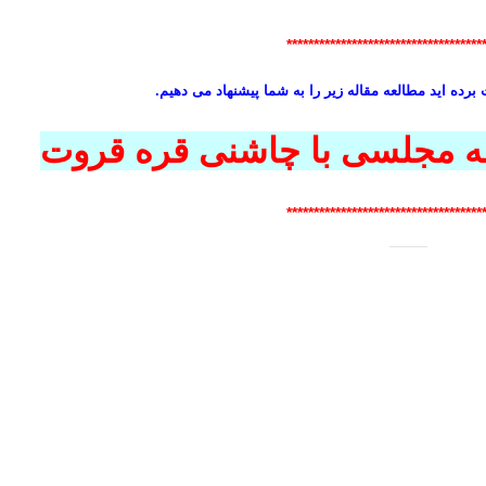
************************************
رده اید مطالعه مقاله زیر را به شما پیشنهاد می دهیم.
ه مجلسی با چاشنی قره قروت
************************************