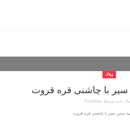
وبلاگ
یر با چاشنی قره قروت
ال شده توسط
Poshtiban