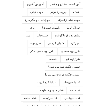
آش گندم، اسفناج و چغندر
آموزش آشپزی
اشکنه
جوجه زعفرانی
جوجه کباب
جوجه کباب زعفرانی
خوراک دل و جگر مرغ
خوراک لوبیا
رامیون چیست؟
روغن
ساندویچ تاکو با گوشت
سبزیجات
سیر
شهرکرد
شولی کرمانی
طرز تهیه
طرز تهیه عدسی
طرز تهیه ماهی شکم
طرز تهیه نودل
عدسی
عدسی چگونه تهیه می شود؟
عدسی چگونه درست می شود؟
غذا با سبزیجات
غذا با قره قروت
غذا ساده
غذای جدید و متفاوت
غذای خوشمزه
غذای رژیمی
غذای ساده
غذای سریع
غذای شهرکرد
قره قروت