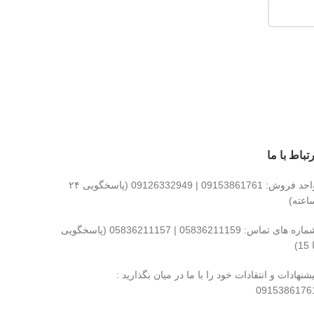
رتباط با ما
واحد فروش: 09153861761 | 09126332949 (پاسخگویی ۲۴
اعته)
شماره های تماس: 05836211159 | 05836211157 (پاسخگویی
15)
یشنهادات و انتقادات خود را با ما در میان بگذارید :
0915386176