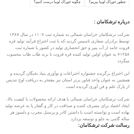
چطور خوراک لوبیا بپزیم؟
چگونه خوراک لوبیا درست کنیم؟
درباره ترشکامان :
شرکت ترشکامان خراسان شمالی به شماره ثبت ۱۱۰۷ در سال ۱۳۸۷
توسط برادران صفاری تاسیس گردید،که با ثبت اختراع فرآیند تولید قره
قروت جامد از آب پنیر و حق انحصاری تولید در کشور با شماره ثبت
۷۱۲۵۸ به عنوان اولین تولید کننده قره قروت با برند طاب طاب محسوب
میگردد.
این اختراع برگزیده جشنواره اختراعات و نوآوری بنیاد نخبگان گردیده و
همچنین به عنوان واحد فناور برتر استان نیز مفتخر به دریافت لوح تندیس
از پارک علم و فن آوری گردیده است.
شرکت ترشکامان خراسان شمالی با هدف ارائه محصولات با کیفیت بالا،
ایجاد اعتماد برای مصرف کننده و صداقت در کار و گفتار پا به عرصه تولید
نهاده است و توانسته است با داشتن کادر و پرسنل مجرب و دلسوز هر
ساله گامی به جلو و توسعه بردارد.
رسالت شرکت ترشکامان: