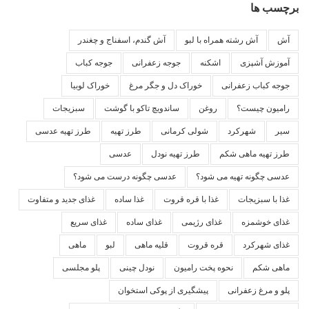
برچسب ها
آش
آش رشته همراه با لبو
آش گندم، اسفناج و چغندر
آموزش آشپزی
اشکنه
جوجه زعفرانی
جوجه کباب
جوجه کباب زعفرانی
خوراک دل و جگر مرغ
خوراک لوبیا
رامیون چیست؟
روغن
ساندویچ تاکو با گوشت
سبزیجات
سیر
شهرکرد
شولی کرمانی
طرز تهیه
طرز تهیه عدسی
طرز تهیه ماهی شکم
طرز تهیه نودل
عدسی
عدسی چگونه تهیه می شود؟
عدسی چگونه درست می شود؟
غذا با سبزیجات
غذا با قره قروت
غذا ساده
غذای جدید و متفاوت
غذای خوشمزه
غذای رژیمی
غذای ساده
غذای سریع
غذای شهرکرد
قره قروت
قلیه ماهی
لبو
ماهی
ماهی شکم
نحوه پخت رامیون
نودل چینی
پلو مجلسی
پلو و مرغ زعفرانی
پیشگیری از پوکی استخوان