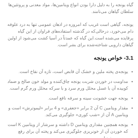
گیاه یونجه را به دلیل دارا بودن انواع ویتامین‌ها، مواد معدنی و پروتئین‌ها
سلطان گیاهان می‌نامند.
یونجه، گیاهی است غریب که امروزه در اذهان عمومی تنها به درد علوفه
دام می‌خورد، درحالی‌که در گذشته استفاده‌های فراوان از این گیاه
پرفایده می‌شده است.این گیاه که عمدتاً در آسیا کشت می‌شود از اولین
گیاهان دارویی شناخته‌شده برای بشر است.
3.1- خواص یونجه
یونجه‌ی پخته ملین و خشک آن قابض است، تازه آن نفاخ است.
مداومت در خوردن شربت یونجه چاق‌کننده و مولد خون صالح و ضماد
کوبیده آن با عسل محلل ورم سرد و با سرکه محلل ورم گرم است.
یونجه جهت خشونت سینه و سرفه نافع است.
مقدار ویتامین C آن 2 برابر «جعفری» و 4 برابر «لیموترش» است و
ویتامین A آن از «شب کوری» جلوگیری می‌کند.
یونجه همچنین مقداری ویتامین D داشته و سرشار از ویتامین K است
که خوردن آن از خونریزی جلوگیری می‌کند و پخته آن برای رفع