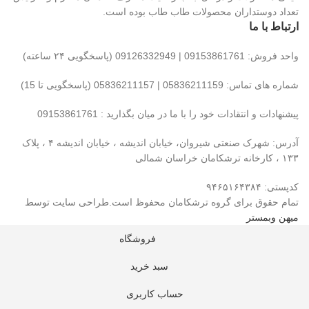
تعداد دوستداران محصولات طاب طاب بوده است.
ارتباط با ما
واحد فروش: 09153861761 | 09126332949 (پاسخگویی ۲۴ ساعته)
شماره های تماس: 05836211159 | 05836211157 (پاسخگویی تا 15)
پیشنهادات و انتقادات خود را با ما در میان بگذارید : 09153861761
آدرس: شهرک صنعتی شیروان، خیابان اندیشه ، خیابان اندیشه ۴ ، پلاک
۱۳۳ ، کارخانه ترشکامان خراسان شمالی
کدپستی: ۹۴۶۵۱۶۴۳۸۴
تمام حقوق برای گروه ترشکامان محفوظ است.طراحی سایت توسط
میهن وبمستر
فروشگاه
سبد خرید
حساب کاربری