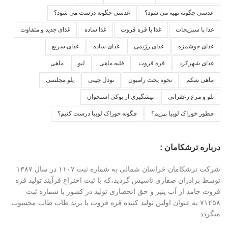
عدسی چگونه تهیه می شود؟
عدسی چگونه درست می شود؟
غذا با سبزیجات
غذا با قره قروت
غذا ساده
غذای جدید و متفاوت
غذای خوشمزه
غذای رژیمی
غذای ساده
غذای سریع
غذای شهرکرد
قره قروت
قلیه ماهی
لبو
ماهی
ماهی شکم
نحوه پخت رامیون
نودل چینی
پلو مجلسی
پلو و مرغ زعفرانی
پیشگیری از پوکی استخوان
چطور خوراک لوبیا بپزیم؟
چگونه خوراک لوبیا درست کنیم؟
درباره ترشکامان :
شرکت ترشکامان خراسان شمالی به شماره ثبت ۱۱۰۷ در سال ۱۳۸۷
توسط برادران صفاری تاسیس گردید،که با ثبت اختراع فرآیند تولید قره
قروت جامد از آب پنیر و حق انحصاری تولید در کشور با شماره ثبت
۷۱۲۵۸ به عنوان اولین تولید کننده قره قروت با برند طاب طاب محسوب
میگردد.