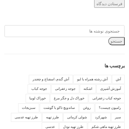
جستجو
برچسب ها
آش
آش رشته همراه با لبو
آش گندم، اسفناج و چغندر
آموزش آشپزی
اشکنه
جوجه زعفرانی
جوجه کباب
جوجه کباب زعفرانی
خوراک دل و جگر مرغ
خوراک لوبیا
رامیون چیست؟
روغن
ساندویچ تاکو با گوشت
سبزیجات
سیر
شهرکرد
شولی کرمانی
طرز تهیه
طرز تهیه عدسی
طرز تهیه ماهی شکم
طرز تهیه نودل
عدسی