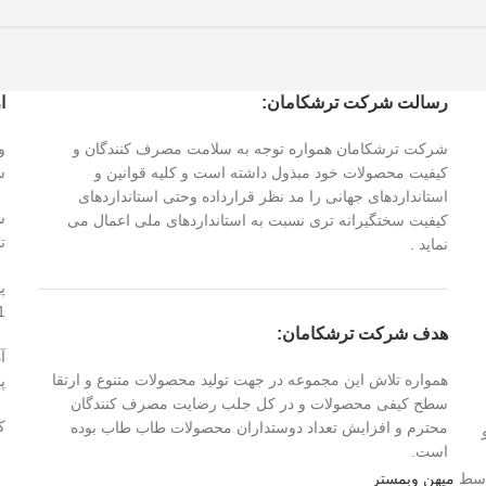
رسالت شرکت ترشکامان:
ا
شرکت ترشکامان همواره توجه به سلامت مصرف کنندگان و
کیفیت محصولات خود مبذول داشته است و کلیه قوانین و
س
استانداردهای جهانی را مد نظر قرارداده وحتی استانداردهای
کیفیت سختگیرانه تری نسبت به استانداردهای ملی اعمال می
تا 
نماید .
پ
1
هدف شرکت ترشکامان:
همواره تلاش این مجموعه در جهت تولید محصولات متنوع و ارتقا
پلاک ۱۳۳
سطح کیفی محصولات و در کل جلب رضایت مصرف کنندگان
کد
محترم و افزایش تعداد دوستداران محصولات طاب طاب بوده
است.
وسط
میهن وبمستر