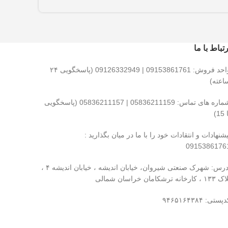
رتباط با ما
واحد فروش: 09153861761 | 09126332949 (پاسخگویی ۲۴
اعته)
شماره های تماس: 05836211159 | 05836211157 (پاسخگویی
15)
یشنهادات و انتقادات خود را با ما در میان بگذارید :
0915386176
آدرس: شهرک صنعتی شیروان، خیابان اندیشه ، خیابان اندیشه ۴ ،
 ، کارخانه ترشکامان خراسان شمالی
پستی: ۹۴۶۵۱۶۴۳۸۴