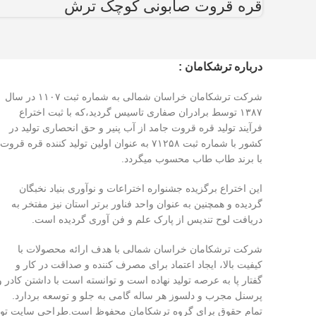
قره قروت صابونی کوچک ترش
درباره ترشکامان :
شرکت ترشکامان خراسان شمالی به شماره ثبت ۱۱۰۷ در سال
۱۳۸۷ توسط برادران صفاری تاسیس گردید،که با ثبت اختراع
فرآیند تولید قره قروت جامد از آب پنیر و حق انحصاری تولید در
کشور با شماره ثبت ۷۱۲۵۸ به عنوان اولین تولید کننده قره قروت
با برند طاب طاب محسوب میگردد.
این اختراع برگزیده جشنواره اختراعات و نوآوری بنیاد نخبگان
گردیده و همچنین به عنوان واحد فناور برتر استان نیز مفتخر به
دریافت لوح تندیس از پارک علم و فن آوری گردیده است.
شرکت ترشکامان خراسان شمالی با هدف ارائه محصولات با
کیفیت بالا، ایجاد اعتماد برای مصرف کننده و صداقت در کار و
گفتار پا به عرصه تولید نهاده است و توانسته است با داشتن کادر و
پرسنل مجرب و دلسوز هر ساله گامی به جلو و توسعه بردارد.
تمام حقوق برای گروه ترشکامان محفوظ است.طراحی سایت ت